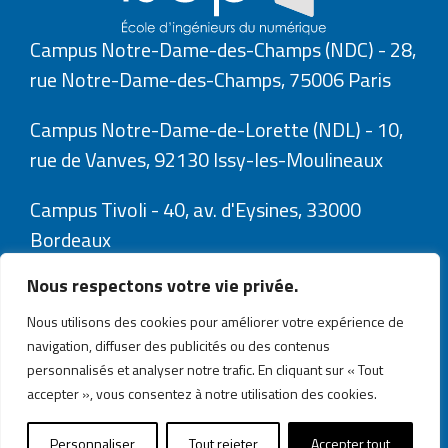
Campus Notre-Dame-des-Champs (NDC) - 28,
rue Notre-Dame-des-Champs, 75006 Paris
Campus Notre-Dame-de-Lorette (NDL) - 10,
rue de Vanves, 92130 Issy-les-Moulineaux
Campus Tivoli - 40, av. d'Eysines, 33000
Bordeaux
Nous respectons votre vie privée.
Nous utilisons des cookies pour améliorer votre expérience de
navigation, diffuser des publicités ou des contenus
personnalisés et analyser notre trafic. En cliquant sur « Tout
accepter », vous consentez à notre utilisation des cookies.
Explorez l’Isep avec Isepix, votre assistant numérique.
Mentions légales
-
Plan du site
-
Gestion des cookies
Personnaliser
Tout rejeter
Accepter tout
-
Création acti