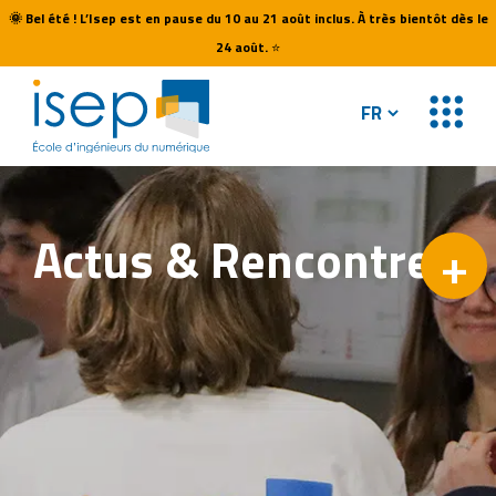
🌞
Bel été ! L’Isep est en pause du 10 au 21 août inclus. À très bientôt dès le
24 août.
⭐
Actus &
Rencontres
+