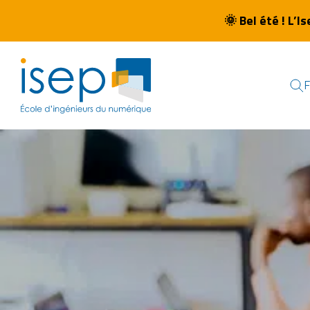
🌞
Bel été ! L’I