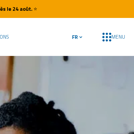
ès le 24 août.
⭐
IONS
MENU