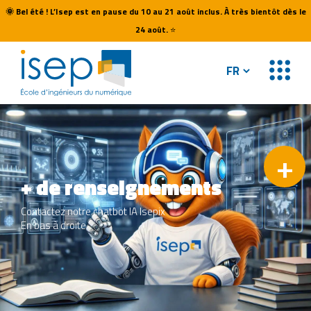
🌞
Bel été ! L’Isep est en pause du 10 au 21 août inclus. À très bientôt dès le
24 août.
⭐
+
nseignements
tbot IA Isepix