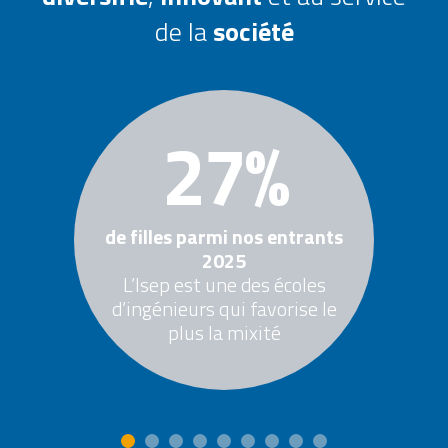
de la
société
27%
de filles parmi nos entrants
2025
L’Isep est une des écoles
d’ingénieurs qui favorise le
plus la mixité