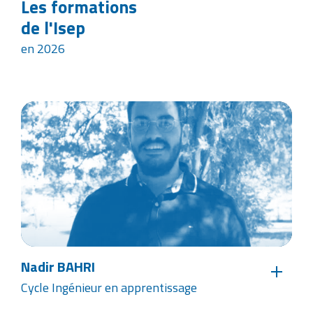
Les formations
de l'Isep
en 2026
Orthia KABORE
Nad
Prépa intégrée (CII)
Cyc