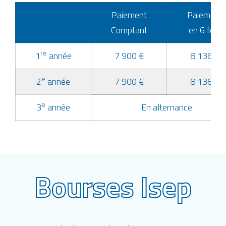
Paiement
Paiement
Comptant
en 6 fois
re
1
année
7 900 €
8 136 €
e
2
année
7 900 €
8 136 €
e
3
année
En alternance
Bourses Isep