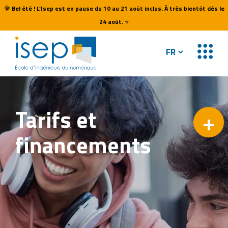
🌞
Bel été ! L’Isep est en pause du 10 au 21 août inclus. À très bientôt dès le
24 août.
⭐
Tarifs
et
+
financements