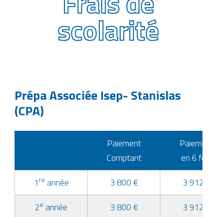
Frais de
scolarité
Prépa Associée Isep- Stanislas
(CPA)
Paiement
Paiement
Comptant
en 6 fois
re
1
année
3 800 €
3 912 €
e
2
année
3 800 €
3 912 €