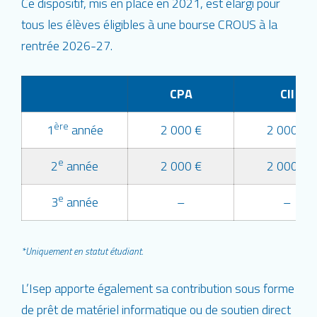
Ce dispositif, mis en place en 2021, est élargi pour
tous les élèves éligibles à une bourse CROUS à la
rentrée 2026-27.
CPA
CII
ère
1
année
2 000 €
2 000 €
e
2
année
2 000 €
2 000 €
e
3
année
–
–
*Uniquement en statut étudiant.
L’Isep apporte également sa contribution sous forme
de prêt de matériel informatique ou de soutien direct