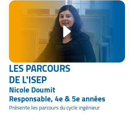
LES PARCOURS
DE L'ISEP
Nicole Doumit
Responsable, 4e & 5e années
Présente les parcours du cycle ingénieur