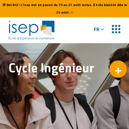
🌞
Bel été ! L’Isep est en pause du 10 au 21 août inclus. À très bientôt dès le
24 août.
⭐
Cycle
Ingénieur
+