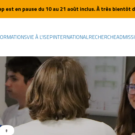
sep est en pause du 10 au 21 août inclus. À très bientôt d
FORMATIONS
VIE À L'ISEP
INTERNATIONAL
RECHERCHE
ADMISS
 &