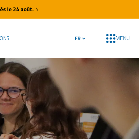
ès le 24 août.
⭐
IONS
MENU