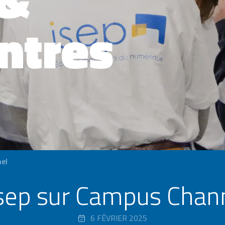
ntres
el
Isep sur Campus Chan
6 FÉVRIER 2025