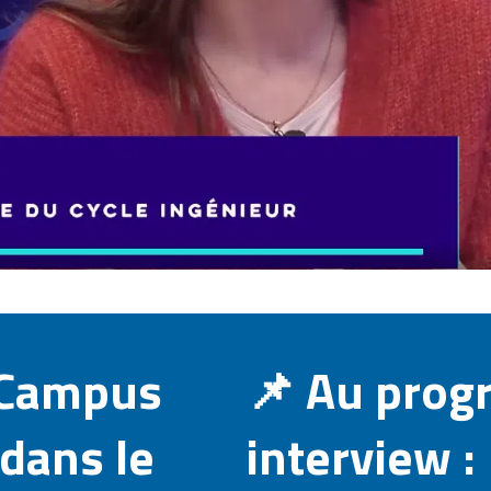
r Campus
📌 Au prog
dans le
interview :