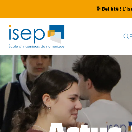
🌞
Bel été ! L’I
Actus