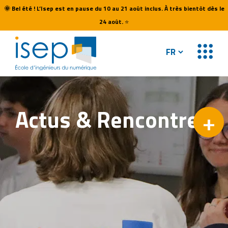
🌞
Bel été ! L’Isep est en pause du 10 au 21 août inclus. À très bientôt dès le
24 août.
⭐
Actus &
Rencontres
+