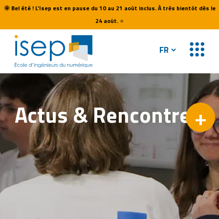
🌞
Bel été ! L’Isep est en pause du 10 au 21 août inclus. À très bientôt dès le
24 août.
⭐
Actus &
Rencontres
+