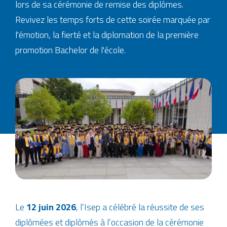
lors de sa cérémonie de remise des diplômes.
Revivez les temps forts de cette soirée marquée par
l'émotion, la fierté et la diplomation de la première
promotion Bachelor de l'école.
Le
12 juin 2026
, l’Isep a célébré la réussite de ses
diplômées et diplômés à l’occasion de la cérémonie