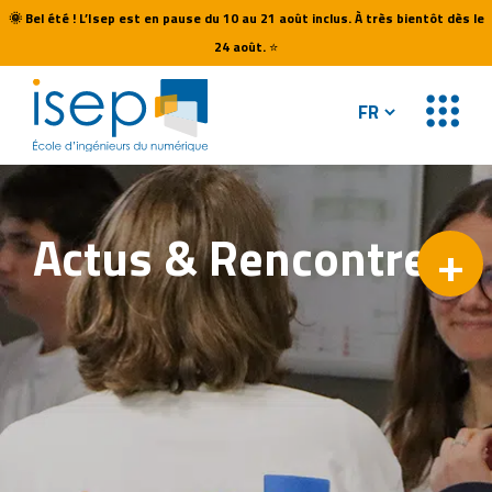
🌞
Bel été ! L’Isep est en pause du 10 au 21 août inclus. À très bientôt dès le
24 août.
⭐
Actus &
Rencontres
+