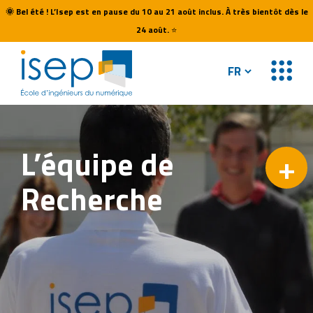
🌞
Bel été ! L’Isep est en pause du 10 au 21 août inclus. À très bientôt dès le
24 août.
⭐
L’équipe
de
+
Recherche