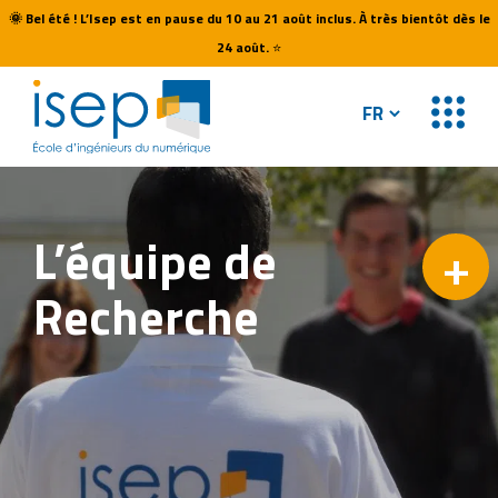
🌞
Bel été ! L’Isep est en pause du 10 au 21 août inclus. À très bientôt dès le
24 août.
⭐
L’équipe
de
+
Recherche