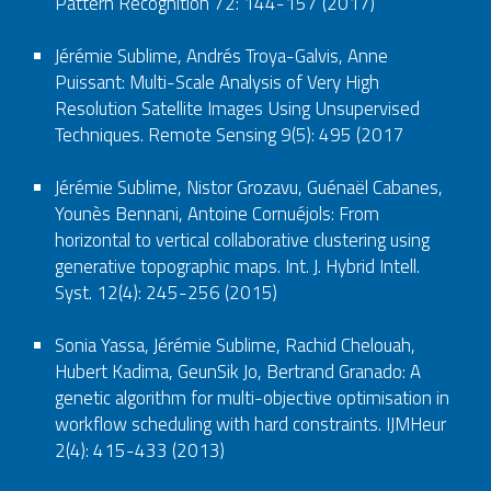
Pattern Recognition 72: 144-157 (2017)
Jérémie Sublime, Andrés Troya-Galvis, Anne
Puissant: Multi-Scale Analysis of Very High
Resolution Satellite Images Using Unsupervised
Techniques. Remote Sensing 9(5): 495 (2017
Jérémie Sublime, Nistor Grozavu, Guénaël Cabanes,
Younès Bennani, Antoine Cornuéjols: From
horizontal to vertical collaborative clustering using
generative topographic maps. Int. J. Hybrid Intell.
Syst. 12(4): 245-256 (2015)
Sonia Yassa, Jérémie Sublime, Rachid Chelouah,
Hubert Kadima, GeunSik Jo, Bertrand Granado: A
genetic algorithm for multi-objective optimisation in
workflow scheduling with hard constraints. IJMHeur
2(4): 415-433 (2013)