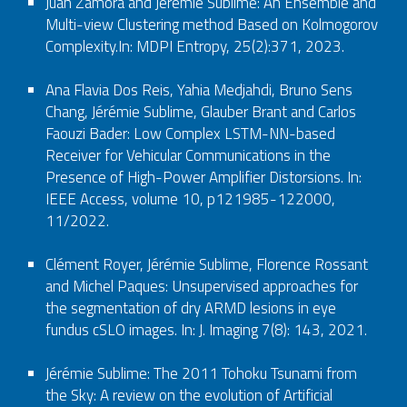
Juan Zamora and Jérémie Sublime: An Ensemble and
Multi-view Clustering method Based on Kolmogorov
Complexity.In: MDPI Entropy, 25(2):371, 2023.
Ana Flavia Dos Reis, Yahia Medjahdi, Bruno Sens
Chang, Jérémie Sublime, Glauber Brant and Carlos
Faouzi Bader: Low Complex LSTM-NN-based
Receiver for Vehicular Communications in the
Presence of High-Power Amplifier Distorsions. In:
IEEE Access, volume 10, p121985-122000,
11/2022.
Clément Royer, Jérémie Sublime, Florence Rossant
and Michel Paques: Unsupervised approaches for
the segmentation of dry ARMD lesions in eye
fundus cSLO images. In: J. Imaging 7(8): 143, 2021.
Jérémie Sublime: The 2011 Tohoku Tsunami from
the Sky: A review on the evolution of Artificial