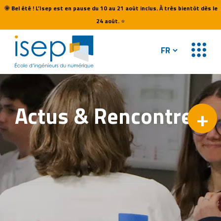
🌞
Bel été ! L’Isep est en pause du 10 au 21 août inclus. À très bientôt dès le
24 août.
⭐
Actus &
Rencontres
+