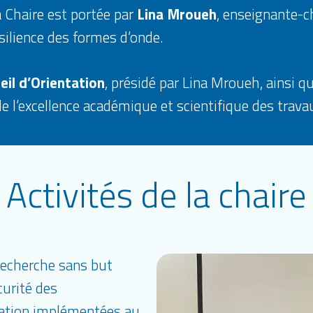
a Chaire est portée par
Lina Mroueh
, enseignante-c
silience des formes d’onde.
eil d’Orientation
, présidé par Lina Mroueh, ainsi q
de l’excellence académique et scientifique des travau
Activités de la chaire
 recherche sans but
curité des
mation implémentées au