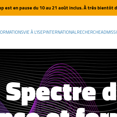
sep est en pause du 10 au 21 août inclus. À très bientôt d
FORMATIONS
VIE À L'ISEP
INTERNATIONAL
RECHERCHE
ADMISS
 Spectre 
nce et fo