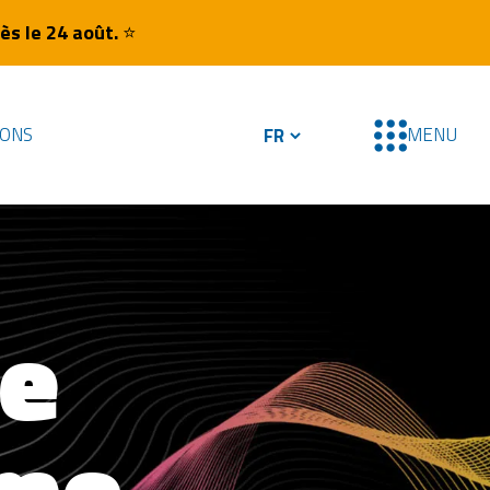
ès le 24 août.
⭐
IONS
MENU
de
rme