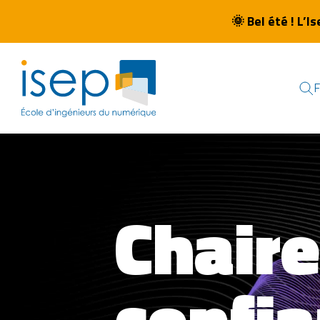
🌞
Bel été ! L’I
Chaire
confia